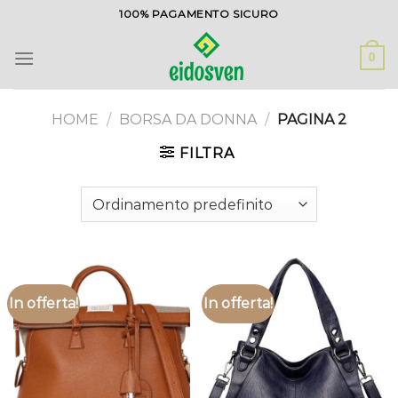
Salta
100% PAGAMENTO SICURO
ai
contenuti
0
HOME
/
BORSA DA DONNA
/
PAGINA 2
FILTRA
In offerta!
In offerta!