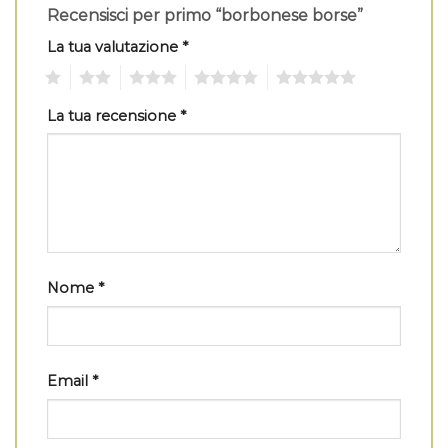
Recensisci per primo “borbonese borse”
La tua valutazione
*
1
2
3
4
5
La tua recensione
*
Nome
*
Email
*