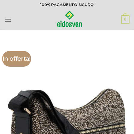
Salta
100% PAGAMENTO SICURO
ai
contenuti
0
In offerta!