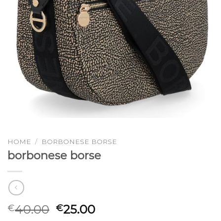
HOME
/
BORBONESE BORSE
borbonese borse
40.00
25.00
€
€