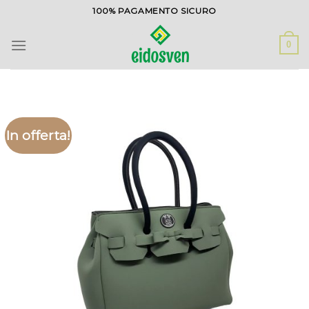
Salta
100% PAGAMENTO SICURO
ai
contenuti
0
In offerta!