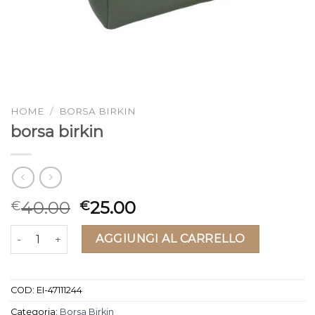
HOME
/
BORSA BIRKIN
borsa birkin
40.00
25.00
€
€
borsa birkin quantità
AGGIUNGI AL CARRELLO
COD:
EI-47111244
Categoria:
Borsa Birkin