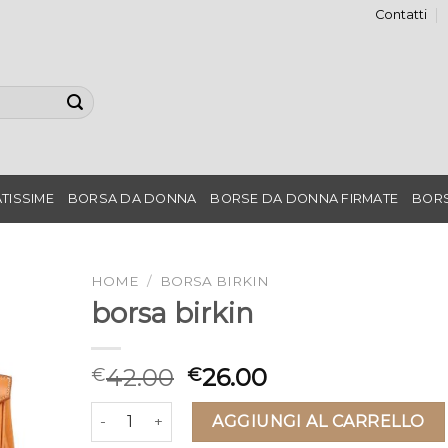
Contatti
TISSIME
BORSA DA DONNA
BORSE DA DONNA FIRMATE
BORS
HOME
/
BORSA BIRKIN
borsa birkin
42.00
26.00
€
€
borsa birkin quantità
AGGIUNGI AL CARRELLO