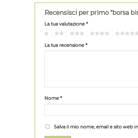
Recensisci per primo “borsa bi
La tua valutazione
*
1
2
3
4
5
La tua recensione
*
Nome
*
Salva il mio nome, email e sito web