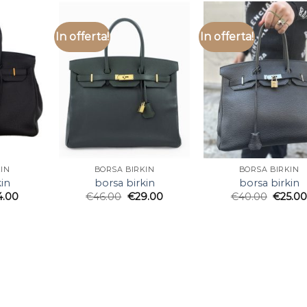
In offerta!
In offerta!
IN
BORSA BIRKIN
BORSA BIRKIN
in
borsa birkin
borsa birkin
4.00
€
46.00
€
29.00
€
40.00
€
25.0