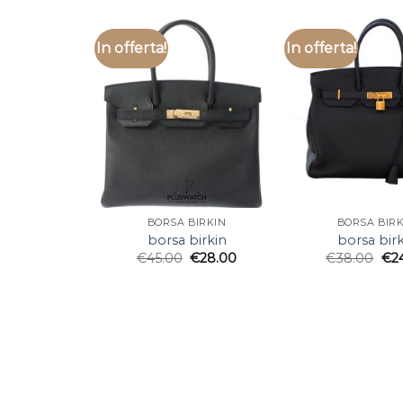
In offerta!
In offerta!
BORSA BIRKIN
BORSA BIRK
borsa birkin
borsa birk
€
45.00
€
28.00
€
38.00
€
2