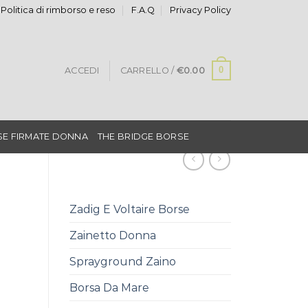
Politica di rimborso e reso
F.A.Q
Privacy Policy
0
ACCEDI
CARRELLO /
€
0.00
E FIRMATE DONNA
THE BRIDGE BORSE
Zadig E Voltaire Borse
Zainetto Donna
Sprayground Zaino
Borsa Da Mare