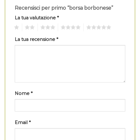
Recensisci per primo “borsa borbonese”
La tua valutazione
*
1
2
3
4
5
La tua recensione
*
Nome
*
Email
*