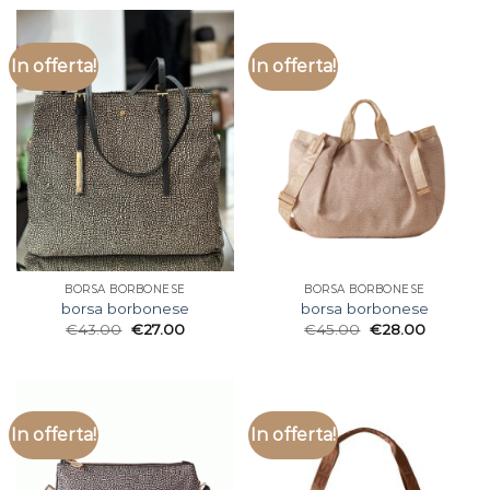
In offerta!
In offerta!
BORSA BORBONESE
BORSA BORBONESE
borsa borbonese
borsa borbonese
€
43.00
€
27.00
€
45.00
€
28.00
In offerta!
In offerta!