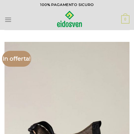
Salta
100% PAGAMENTO SICURO
ai
contenuti
0
In offerta!