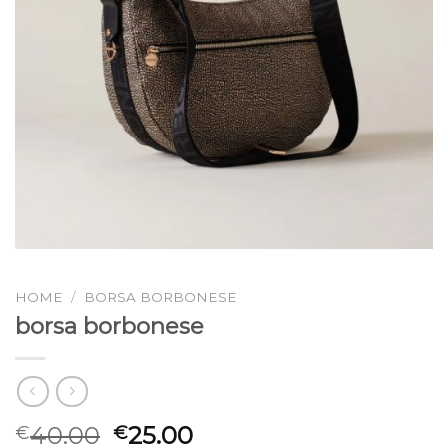
HOME
/
BORSA BORBONESE
borsa borbonese
40.00
25.00
€
€