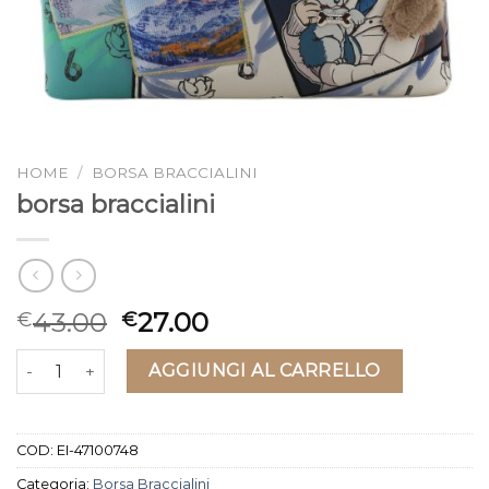
HOME
/
BORSA BRACCIALINI
borsa braccialini
43.00
27.00
€
€
borsa braccialini quantità
AGGIUNGI AL CARRELLO
COD:
EI-47100748
Categoria:
Borsa Braccialini