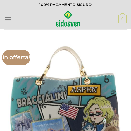
Salta
100% PAGAMENTO SICURO
ai
contenuti
0
In offerta!