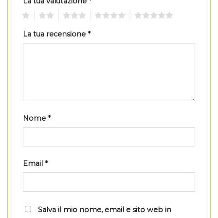
La tua valutazione
*
1
2
3
4
5
La tua recensione
*
Nome
*
Email
*
Salva il mio nome, email e sito web in