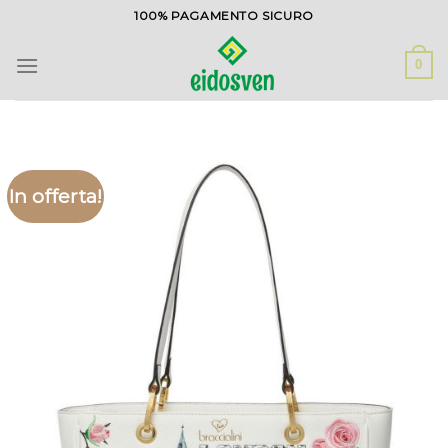
Salta
100% PAGAMENTO SICURO
ai
contenuti
0
In offerta!