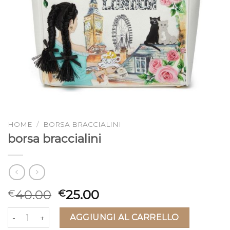
HOME
/
BORSA BRACCIALINI
borsa braccialini
40.00
25.00
€
€
borsa braccialini quantità
AGGIUNGI AL CARRELLO