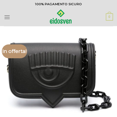
Salta
100% PAGAMENTO SICURO
ai
contenuti
0
In offerta!