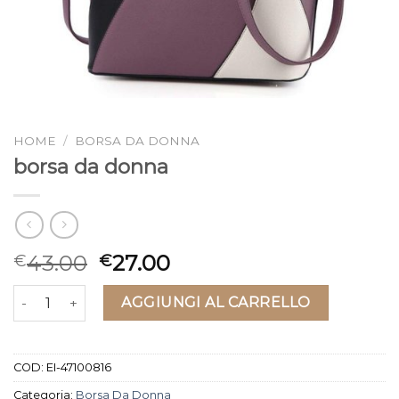
HOME
/
BORSA DA DONNA
borsa da donna
43.00
27.00
€
€
borsa da donna quantità
AGGIUNGI AL CARRELLO
COD:
EI-47100816
Categoria:
Borsa Da Donna