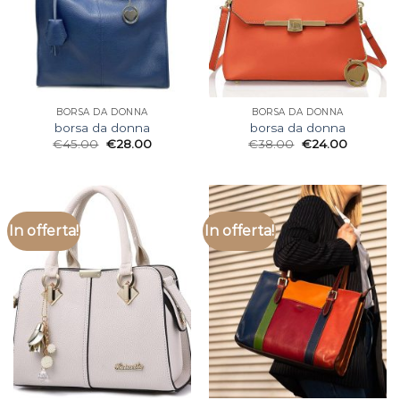
BORSA DA DONNA
BORSA DA DONNA
borsa da donna
borsa da donna
€
45.00
€
28.00
€
38.00
€
24.00
In offerta!
In offerta!