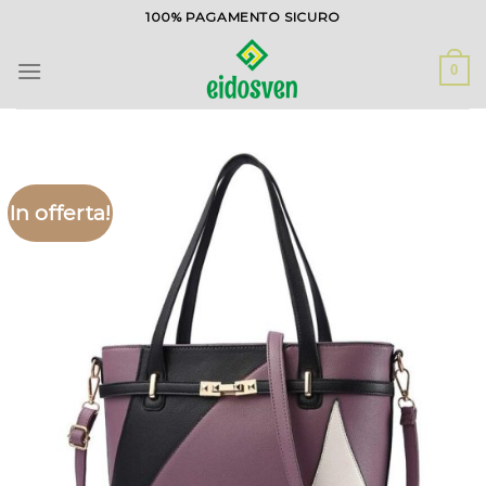
Salta
100% PAGAMENTO SICURO
ai
contenuti
0
In offerta!