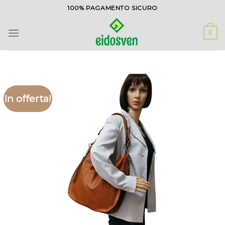
Salta
100% PAGAMENTO SICURO
ai
contenuti
0
In offerta!