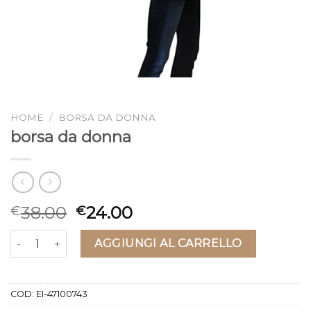
HOME
/
BORSA DA DONNA
borsa da donna
38.00
24.00
€
€
borsa da donna quantità
AGGIUNGI AL CARRELLO
COD:
EI-47100743