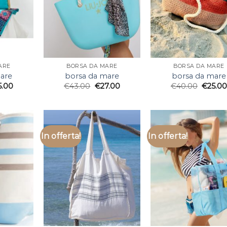
ARE
BORSA DA MARE
BORSA DA MARE
are
borsa da mare
borsa da mare
5.00
€
43.00
€
27.00
€
40.00
€
25.0
In offerta!
In offerta!