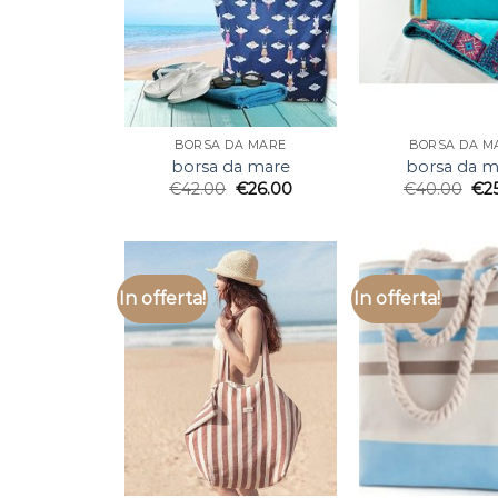
BORSA DA MARE
BORSA DA M
borsa da mare
borsa da m
€
42.00
€
26.00
€
40.00
€
2
In offerta!
In offerta!