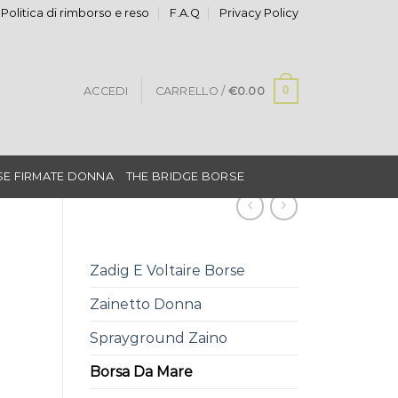
Politica di rimborso e reso
F.A.Q
Privacy Policy
0
ACCEDI
CARRELLO /
€
0.00
E FIRMATE DONNA
THE BRIDGE BORSE
Zadig E Voltaire Borse
Zainetto Donna
Sprayground Zaino
Borsa Da Mare