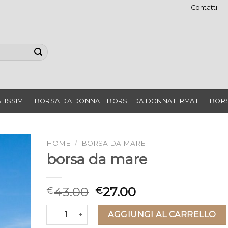
Contatti
TISSIME
BORSA DA DONNA
BORSE DA DONNA FIRMATE
BORS
HOME
/
BORSA DA MARE
borsa da mare
43.00
27.00
€
€
borsa da mare quantità
AGGIUNGI AL CARRELLO