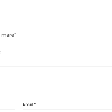
a mare”
Email
*