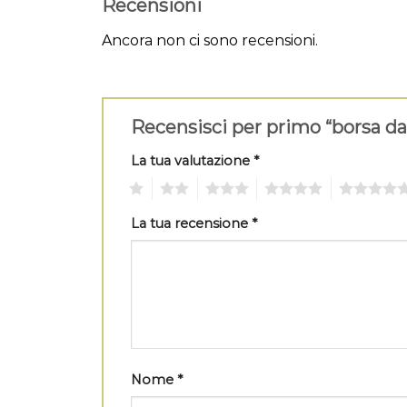
Recensioni
Ancora non ci sono recensioni.
Recensisci per primo “borsa d
La tua valutazione
*
1
2
3
4
5
La tua recensione
*
Nome
*