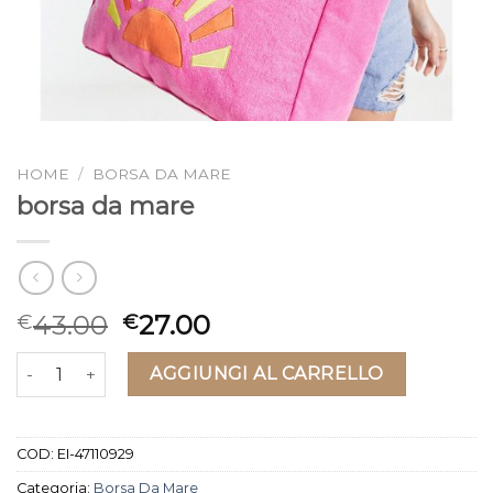
HOME
/
BORSA DA MARE
borsa da mare
43.00
27.00
€
€
borsa da mare quantità
AGGIUNGI AL CARRELLO
COD:
EI-47110929
Categoria:
Borsa Da Mare