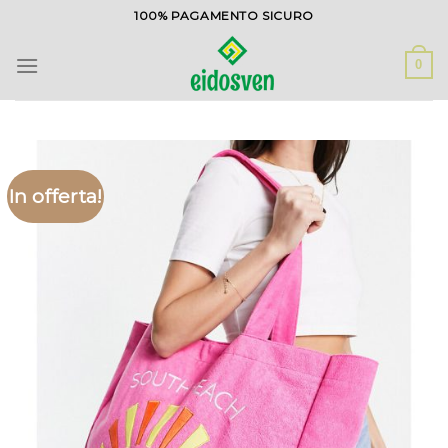
Salta
100% PAGAMENTO SICURO
ai
contenuti
0
In offerta!