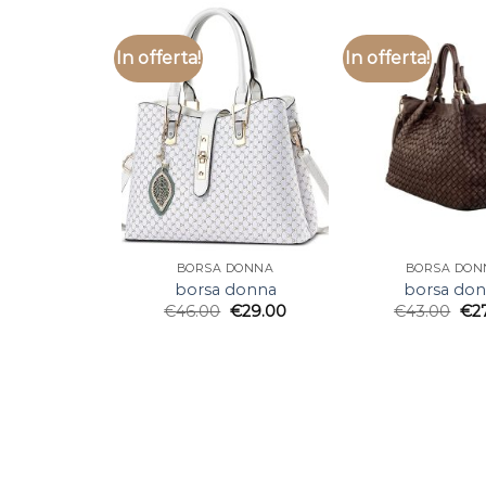
In offerta!
In offerta!
BORSA DONNA
BORSA DON
borsa donna
borsa do
€
46.00
€
29.00
€
43.00
€
2