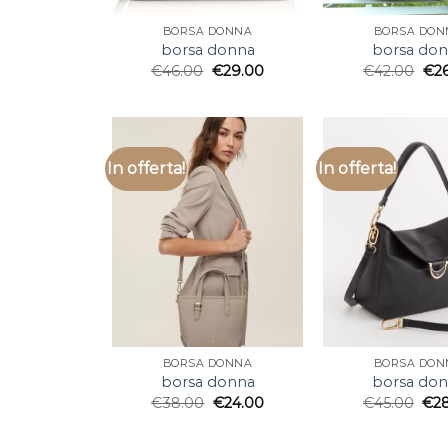
BORSA DONNA
BORSA DON
borsa donna
borsa do
€
46.00
€
29.00
€
42.00
€
2
In offerta!
In offerta!
BORSA DONNA
BORSA DON
borsa donna
borsa do
€
38.00
€
24.00
€
45.00
€
2