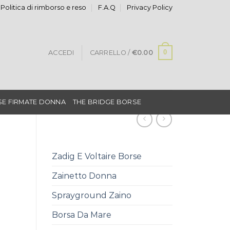
Politica di rimborso e reso
F.A.Q
Privacy Policy
0
ACCEDI
CARRELLO /
€
0.00
E FIRMATE DONNA
THE BRIDGE BORSE
Zadig E Voltaire Borse
Zainetto Donna
Sprayground Zaino
Borsa Da Mare