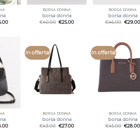
NA
BORSA DONNA
BORSA DONNA
nna
borsa donna
borsa donna
6.00
€
40.00
€
25.00
€
46.00
€
29.0
In offerta!
In offerta!
NA
BORSA DONNA
BORSA DONNA
nna
borsa donna
borsa donna
8.00
€
43.00
€
27.00
€
45.00
€
28.0