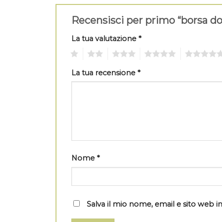
Recensisci per primo “borsa d
La tua valutazione
*
1
2
3
4
5
La tua recensione
*
Nome
*
Salva il mio nome, email e sito web