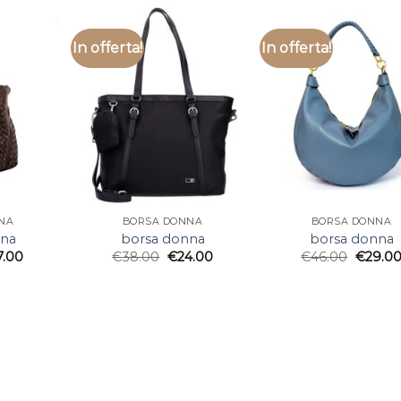
In offerta!
In offerta!
NA
BORSA DONNA
BORSA DONNA
nna
borsa donna
borsa donna
7.00
€
38.00
€
24.00
€
46.00
€
29.0