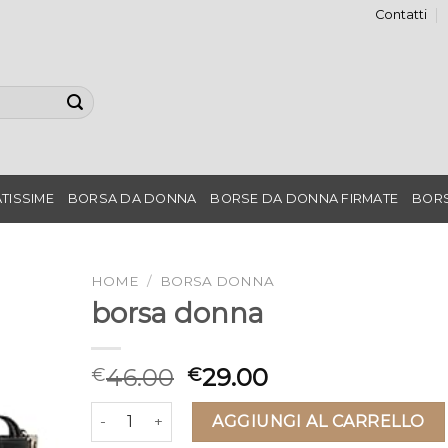
Contatti
TISSIME
BORSA DA DONNA
BORSE DA DONNA FIRMATE
BORS
HOME
/
BORSA DONNA
borsa donna
46.00
29.00
€
€
borsa donna quantità
AGGIUNGI AL CARRELLO