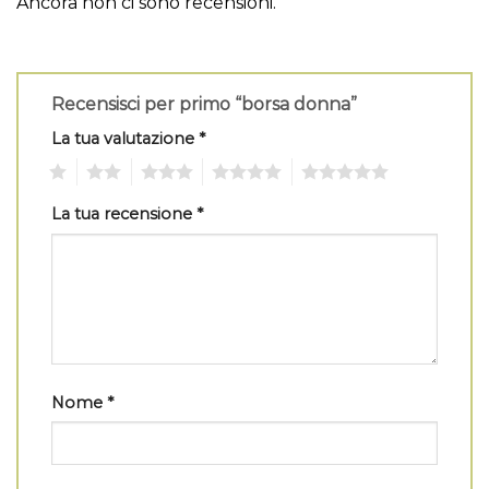
Ancora non ci sono recensioni.
Recensisci per primo “borsa donna”
La tua valutazione
*
1
2
3
4
5
La tua recensione
*
Nome
*