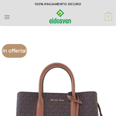
Salta
100% PAGAMENTO SICURO
ai
contenuti
0
In offerta!