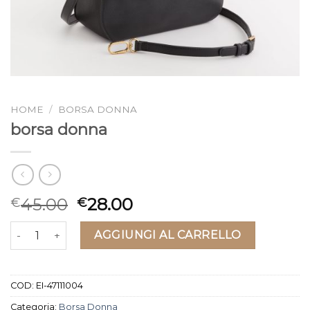
HOME
/
BORSA DONNA
borsa donna
45.00
28.00
€
€
borsa donna quantità
AGGIUNGI AL CARRELLO
COD:
EI-47111004
Categoria:
Borsa Donna