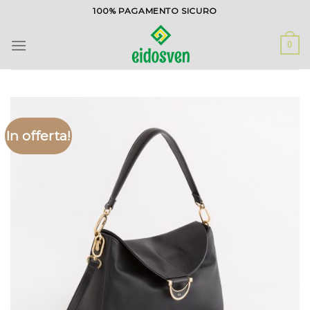
Salta
100% PAGAMENTO SICURO
ai
contenuti
0
In offerta!