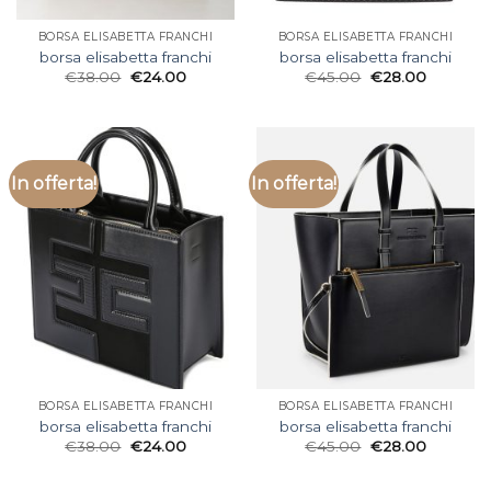
BORSA ELISABETTA FRANCHI
BORSA ELISABETTA FRANCHI
borsa elisabetta franchi
borsa elisabetta franchi
€
38.00
€
24.00
€
45.00
€
28.00
In offerta!
In offerta!
BORSA ELISABETTA FRANCHI
BORSA ELISABETTA FRANCHI
borsa elisabetta franchi
borsa elisabetta franchi
€
38.00
€
24.00
€
45.00
€
28.00