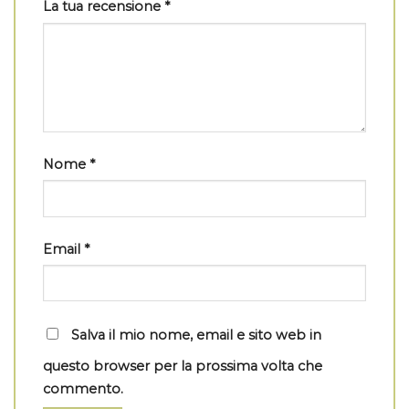
La tua recensione
*
Nome
*
Email
*
Salva il mio nome, email e sito web in
questo browser per la prossima volta che
commento.