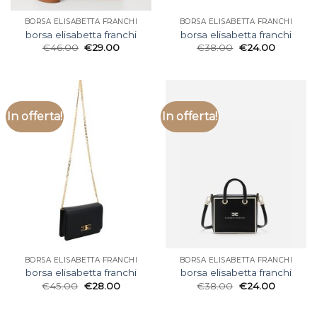
BORSA ELISABETTA FRANCHI
BORSA ELISABETTA FRANCHI
borsa elisabetta franchi
borsa elisabetta franchi
€
46.00
€
29.00
€
38.00
€
24.00
In offerta!
In offerta!
BORSA ELISABETTA FRANCHI
BORSA ELISABETTA FRANCHI
borsa elisabetta franchi
borsa elisabetta franchi
€
45.00
€
28.00
€
38.00
€
24.00