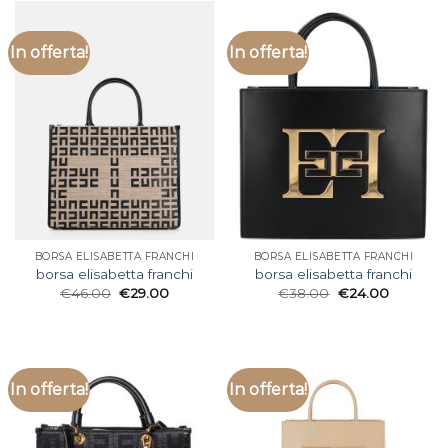
In offerta!
In offerta!
BORSA ELISABETTA FRANCHI
BORSA ELISABETTA FRANCHI
borsa elisabetta franchi
borsa elisabetta franchi
€
46.00
€
29.00
€
38.00
€
24.00
In offerta!
In offerta!