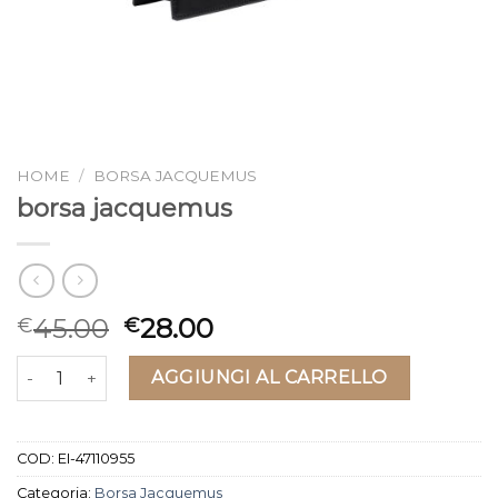
HOME
/
BORSA JACQUEMUS
borsa jacquemus
45.00
28.00
€
€
borsa jacquemus quantità
AGGIUNGI AL CARRELLO
COD:
EI-47110955
Categoria:
Borsa Jacquemus