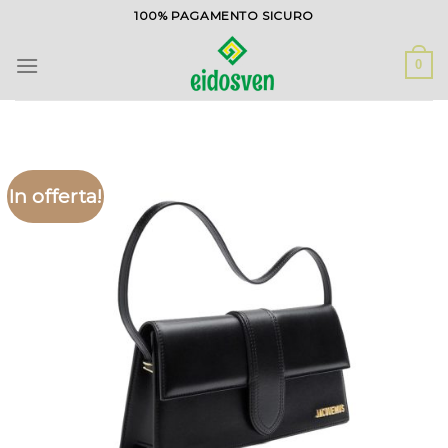
Salta
100% PAGAMENTO SICURO
ai
contenuti
0
In offerta!