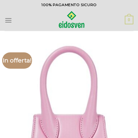
Salta
100% PAGAMENTO SICURO
ai
contenuti
0
In offerta!