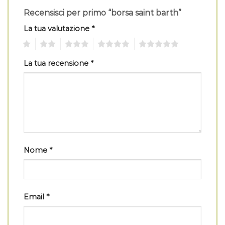
Recensisci per primo “borsa saint barth”
La tua valutazione
*
1
2
3
4
5
La tua recensione
*
Nome
*
Email
*