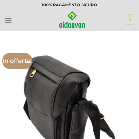
Salta
100% PAGAMENTO SICURO
ai
contenuti
0
In offerta!