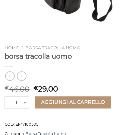
HOME
/
BORSA TRACOLLA UOMO
borsa tracolla uomo
46.00
29.00
€
€
borsa tracolla uomo quantità
AGGIUNGI AL CARRELLO
COD:
EI-47100505
Categoria:
Borsa Tracolla Uomo