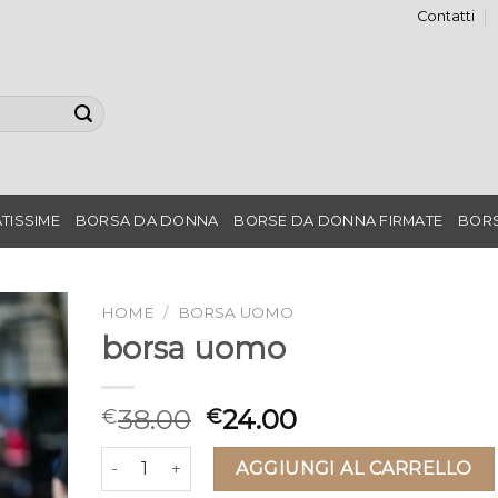
Contatti
TISSIME
BORSA DA DONNA
BORSE DA DONNA FIRMATE
BORS
HOME
/
BORSA UOMO
borsa uomo
38.00
24.00
€
€
borsa uomo quantità
AGGIUNGI AL CARRELLO