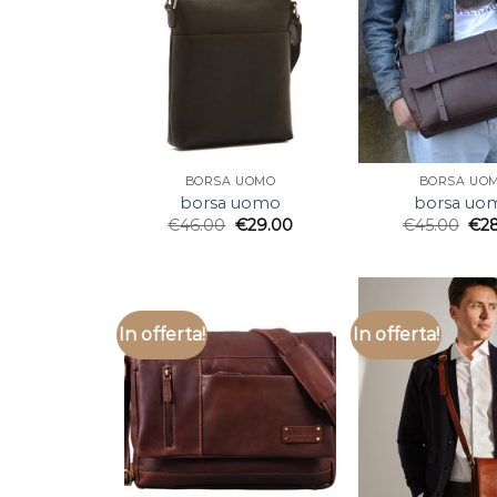
BORSA UOMO
BORSA UO
borsa uomo
borsa uo
€
46.00
€
29.00
€
45.00
€
2
In offerta!
In offerta!