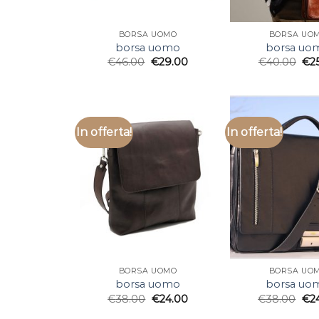
BORSA UOMO
BORSA UO
borsa uomo
borsa uo
€
46.00
€
29.00
€
40.00
€
2
In offerta!
In offerta!
BORSA UOMO
BORSA UO
borsa uomo
borsa uo
€
38.00
€
24.00
€
38.00
€
2