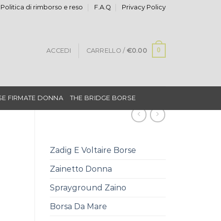
Politica di rimborso e reso
F.A.Q
Privacy Policy
0
ACCEDI
CARRELLO /
€
0.00
E FIRMATE DONNA
THE BRIDGE BORSE
Zadig E Voltaire Borse
Zainetto Donna
Sprayground Zaino
Borsa Da Mare