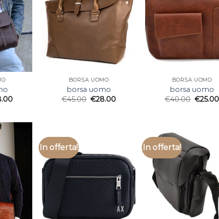
MO
BORSA UOMO
BORSA UOMO
mo
borsa uomo
borsa uomo
8.00
€
45.00
€
28.00
€
40.00
€
25.0
In offerta!
In offerta!