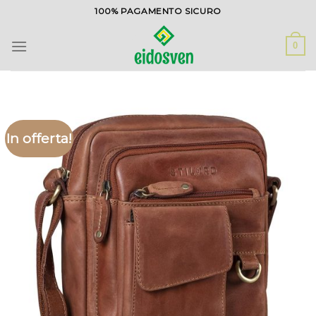
Salta
100% PAGAMENTO SICURO
ai
contenuti
0
In offerta!