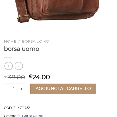
HOME
/
BORSA UOMO
borsa uomo
38.00
24.00
€
€
borsa uomo quantità
AGGIUNGI AL CARRELLO
COD:
EI-47111752
Categoria:
Borsa Uomo