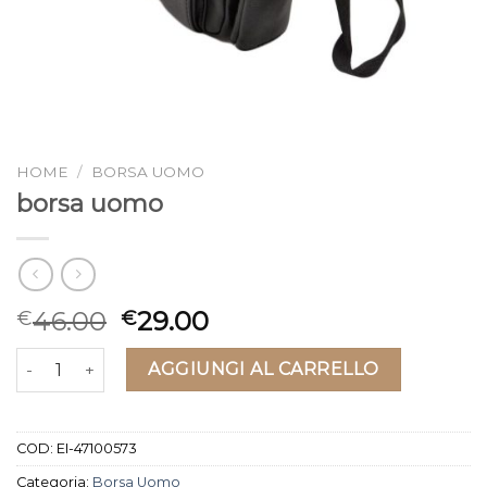
HOME
/
BORSA UOMO
borsa uomo
46.00
29.00
€
€
borsa uomo quantità
AGGIUNGI AL CARRELLO
COD:
EI-47100573
Categoria:
Borsa Uomo