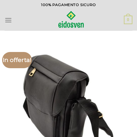
Salta
100% PAGAMENTO SICURO
ai
contenuti
0
In offerta!