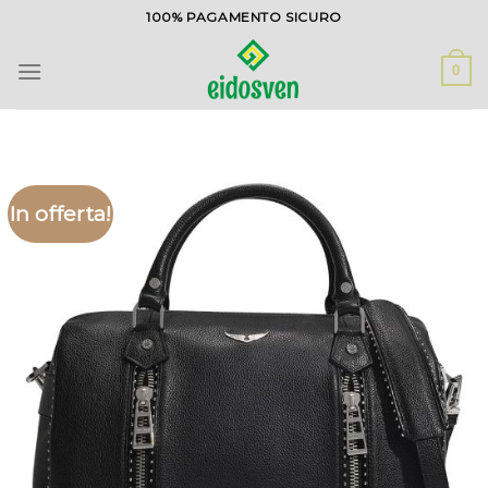
Salta
100% PAGAMENTO SICURO
ai
contenuti
0
In offerta!