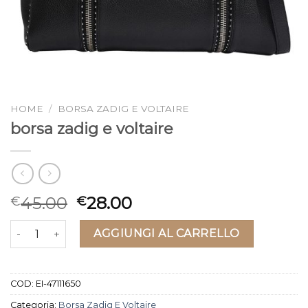
HOME
/
BORSA ZADIG E VOLTAIRE
borsa zadig e voltaire
45.00
28.00
€
€
borsa zadig e voltaire quantità
AGGIUNGI AL CARRELLO
COD:
EI-47111650
Categoria:
Borsa Zadig E Voltaire