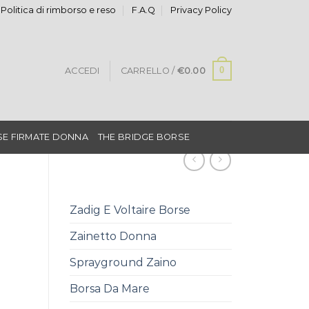
Politica di rimborso e reso
F.A.Q
Privacy Policy
0
ACCEDI
CARRELLO /
€
0.00
E FIRMATE DONNA
THE BRIDGE BORSE
Zadig E Voltaire Borse
Zainetto Donna
Sprayground Zaino
Borsa Da Mare