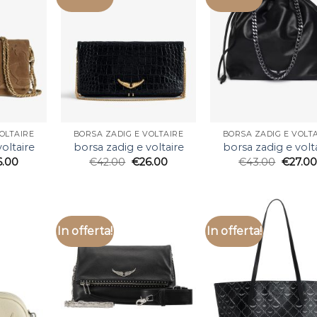
OLTAIRE
BORSA ZADIG E VOLTAIRE
BORSA ZADIG E VOLT
oltaire
borsa zadig e voltaire
borsa zadig e volt
6.00
€
42.00
€
26.00
€
43.00
€
27.00
In offerta!
In offerta!