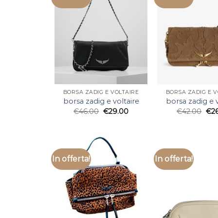
BORSA ZADIG E VOLTAIRE
BORSA ZADIG E V
borsa zadig e voltaire
borsa zadig e v
€
46.00
€
29.00
€
42.00
€
2
In offerta!
In offerta!