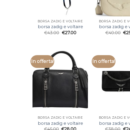
BORSA ZADIG E VOLTAIRE
BORSA ZADIG E V
borsa zadig e voltaire
borsa zadig e v
€
43.00
€
27.00
€
40.00
€
2
In offerta!
In offerta!
BORSA ZADIG E VOLTAIRE
BORSA ZADIG E V
borsa zadig e voltaire
borsa zadig e v
€
45.00
€
28.00
€
38.00
€
2