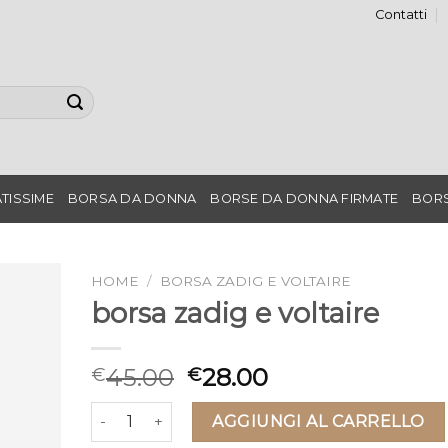
Contatti
TISSIME
BORSA DA DONNA
BORSE DA DONNA FIRMATE
BORS
HOME
/
BORSA ZADIG E VOLTAIRE
borsa zadig e voltaire
45.00
28.00
€
€
borsa zadig e voltaire quantità
AGGIUNGI AL CARRELLO