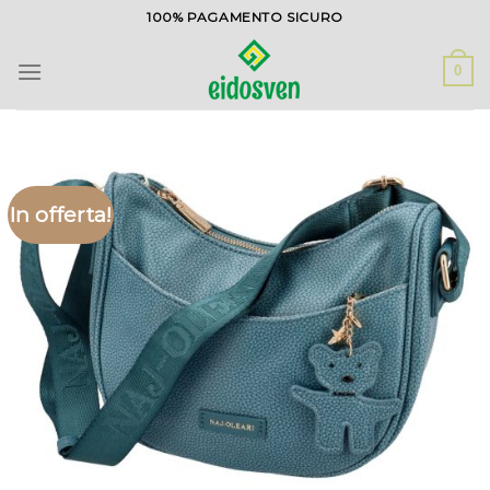
Salta
100% PAGAMENTO SICURO
ai
contenuti
0
In offerta!