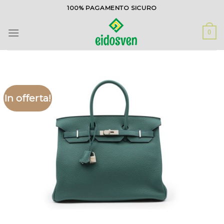
Salta
100% PAGAMENTO SICURO
ai
contenuti
0
In offerta!