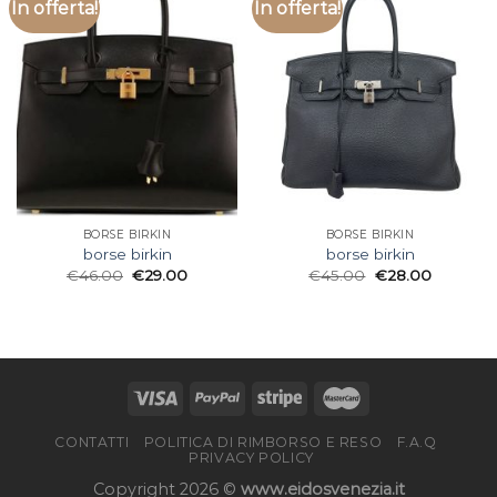
In offerta!
In offerta!
BORSE BIRKIN
BORSE BIRKIN
borse birkin
borse birkin
€
46.00
€
29.00
€
45.00
€
28.00
CONTATTI
POLITICA DI RIMBORSO E RESO
F.A.Q
PRIVACY POLICY
Copyright 2026 ©
www.eidosvenezia.it