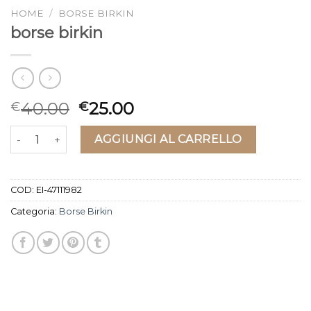
HOME
/
BORSE BIRKIN
borse birkin
40.00
25.00
€
€
borse birkin quantità
AGGIUNGI AL CARRELLO
COD:
EI-47111982
Categoria:
Borse Birkin