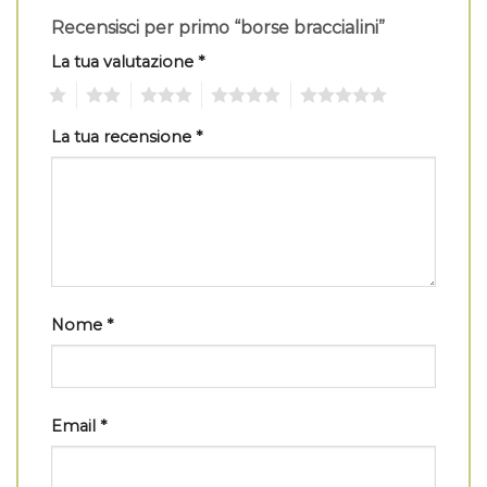
Recensisci per primo “borse braccialini”
La tua valutazione
*
1
2
3
4
5
La tua recensione
*
Nome
*
Email
*