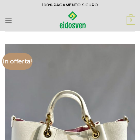
Salta
100% PAGAMENTO SICURO
ai
contenuti
0
In offerta!