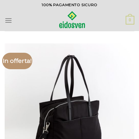
Salta
100% PAGAMENTO SICURO
ai
contenuti
0
In offerta!