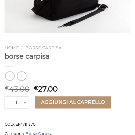
HOME
/
BORSE CARPISA
borse carpisa
43.00
27.00
€
€
borse carpisa quantità
AGGIUNGI AL CARRELLO
COD:
EI-47111370
Categoria:
Borse Carpisa