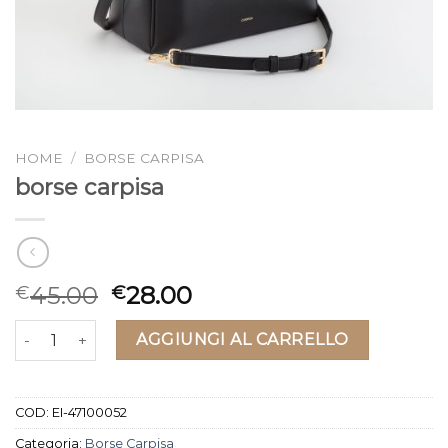
HOME
/
BORSE CARPISA
borse carpisa
45.00
28.00
€
€
borse carpisa quantità
AGGIUNGI AL CARRELLO
COD:
EI-47100052
Categoria:
Borse Carpisa