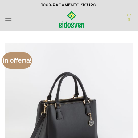
Salta
100% PAGAMENTO SICURO
ai
contenuti
0
In offerta!