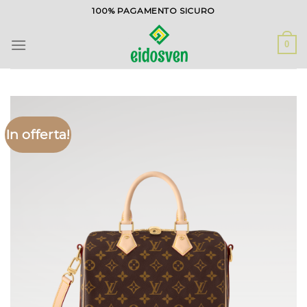
Salta
100% PAGAMENTO SICURO
ai
contenuti
0
In offerta!