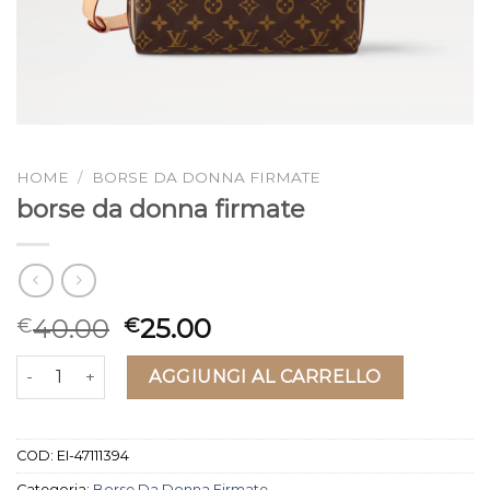
HOME
/
BORSE DA DONNA FIRMATE
borse da donna firmate
40.00
25.00
€
€
borse da donna firmate quantità
AGGIUNGI AL CARRELLO
COD:
EI-47111394
Categoria:
Borse Da Donna Firmate