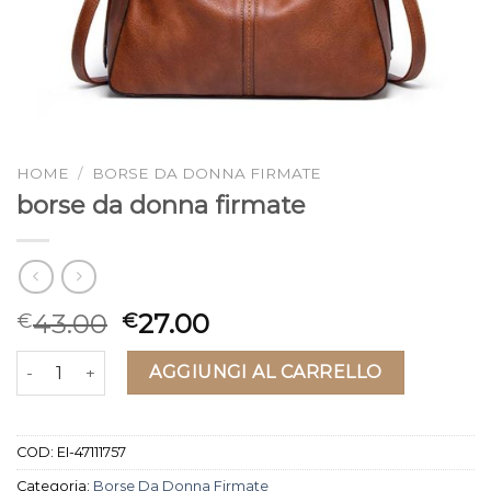
HOME
/
BORSE DA DONNA FIRMATE
borse da donna firmate
43.00
27.00
€
€
borse da donna firmate quantità
AGGIUNGI AL CARRELLO
COD:
EI-47111757
Categoria:
Borse Da Donna Firmate