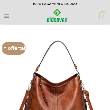
Salta
100% PAGAMENTO SICURO
ai
contenuti
0
In offerta!