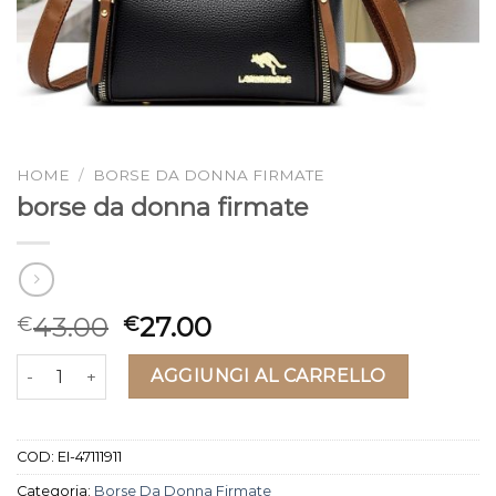
HOME
/
BORSE DA DONNA FIRMATE
borse da donna firmate
43.00
27.00
€
€
borse da donna firmate quantità
AGGIUNGI AL CARRELLO
COD:
EI-47111911
Categoria:
Borse Da Donna Firmate