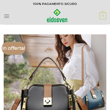
Salta
100% PAGAMENTO SICURO
ai
contenuti
0
In offerta!