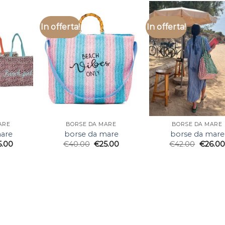
In offerta!
In offerta!
ARE
BORSE DA MARE
BORSE DA MARE
are
borse da mare
borse da mare
5.00
€
40.00
€
25.00
€
42.00
€
26.00