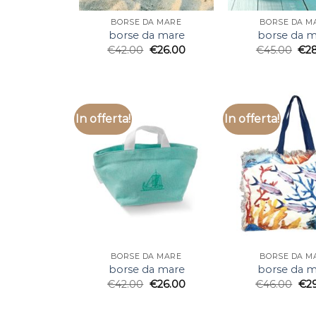
BORSE DA MARE
BORSE DA M
borse da mare
borse da m
€
42.00
€
26.00
€
45.00
€
2
In offerta!
In offerta!
BORSE DA MARE
BORSE DA M
borse da mare
borse da m
€
42.00
€
26.00
€
46.00
€
2