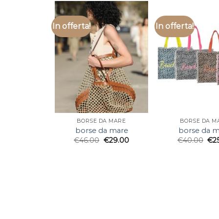
In offerta!
In offerta!
BORSE DA MARE
BORSE DA M
borse da mare
borse da m
€
46.00
€
29.00
€
40.00
€
2