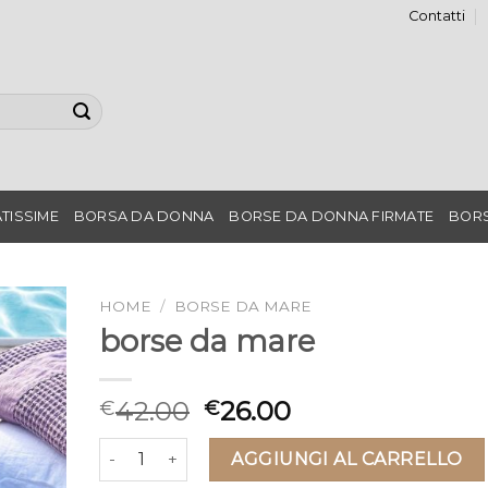
Contatti
TISSIME
BORSA DA DONNA
BORSE DA DONNA FIRMATE
BORS
HOME
/
BORSE DA MARE
borse da mare
42.00
26.00
€
€
borse da mare quantità
AGGIUNGI AL CARRELLO