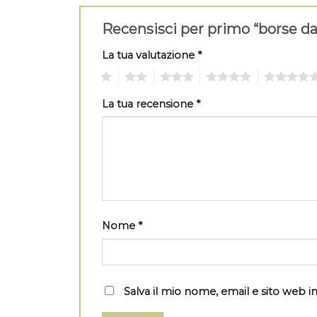
Recensisci per primo “borse d
La tua valutazione
*
1
2
3
4
5
La tua recensione
*
Nome
*
Salva il mio nome, email e sito web