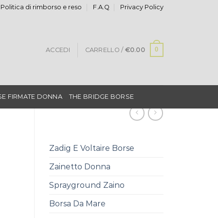
Politica di rimborso e reso
F.A.Q
Privacy Policy
0
ACCEDI
CARRELLO /
€
0.00
E FIRMATE DONNA
THE BRIDGE BORSE
Zadig E Voltaire Borse
Zainetto Donna
Sprayground Zaino
Borsa Da Mare