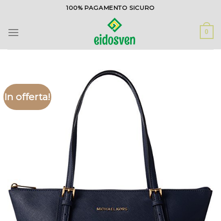
Salta
100% PAGAMENTO SICURO
ai
contenuti
0
In offerta!