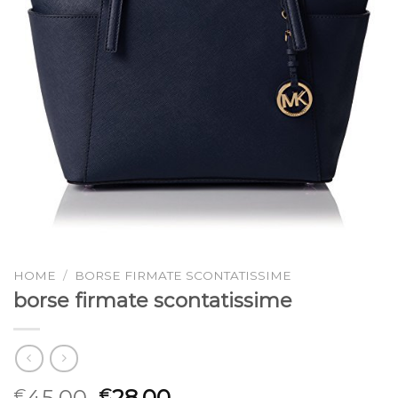
HOME
/
BORSE FIRMATE SCONTATISSIME
borse firmate scontatissime
45.00
28.00
€
€