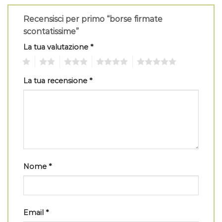
Recensisci per primo “borse firmate
scontatissime”
La tua valutazione
*
1
2
3
4
5
La tua recensione
*
Nome
*
Email
*