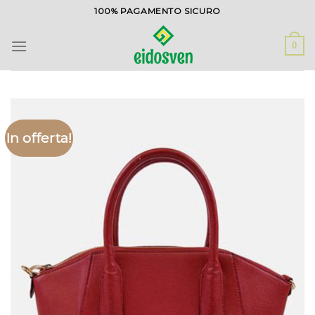
Salta
100% PAGAMENTO SICURO
ai
contenuti
0
In offerta!