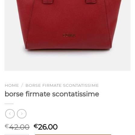
HOME
/
BORSE FIRMATE SCONTATISSIME
borse firmate scontatissime
42.00
26.00
€
€