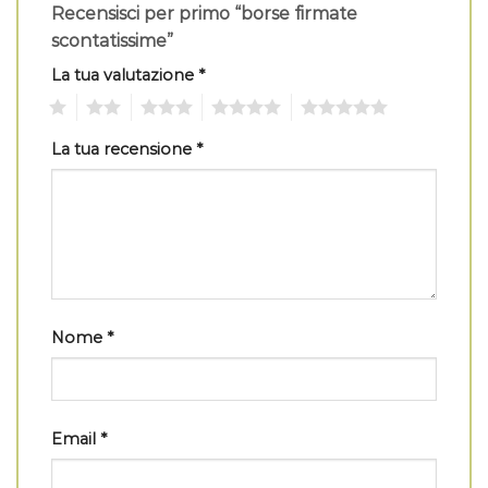
Recensisci per primo “borse firmate
scontatissime”
La tua valutazione
*
1
2
3
4
5
La tua recensione
*
Nome
*
Email
*