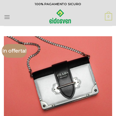
Salta
100% PAGAMENTO SICURO
ai
contenuti
0
In offerta!