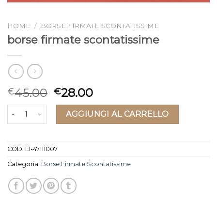
HOME
/
BORSE FIRMATE SCONTATISSIME
borse firmate scontatissime
45.00
28.00
€
€
borse firmate scontatissime quantità
AGGIUNGI AL CARRELLO
COD:
EI-47111007
Categoria:
Borse Firmate Scontatissime