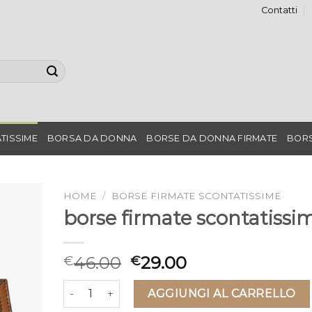
Contatti
TISSIME
BORSA DA DONNA
BORSE DA DONNA FIRMATE
BORS
HOME
/
BORSE FIRMATE SCONTATISSIME
borse firmate scontatissi
46.00
29.00
€
€
borse firmate scontatissime quantità
AGGIUNGI AL CARRELLO