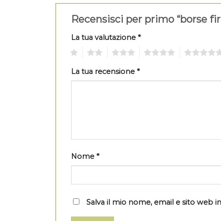
Recensisci per primo “borse f
La tua valutazione
*
1
2
3
4
5
La tua recensione
*
Nome
*
Salva il mio nome, email e sito web