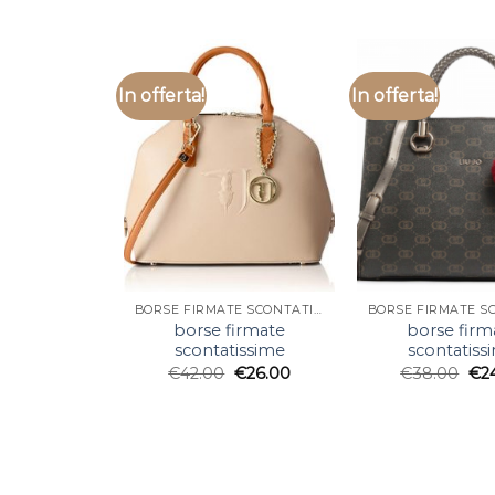
In offerta!
In offerta!
BORSE FIRMATE SCONTATISSIME
borse firmate
borse firm
scontatissime
scontatiss
€
42.00
€
26.00
€
38.00
€
2