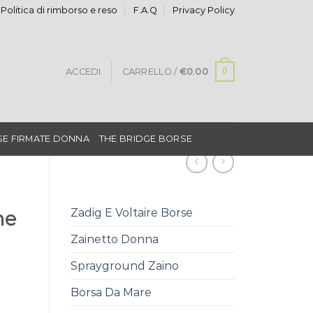
Politica di rimborso e reso
F.A.Q
Privacy Policy
0
ACCEDI
CARRELLO /
€
0.00
E FIRMATE DONNA
THE BRIDGE BORSE
Zadig E Voltaire Borse
me
Zainetto Donna
Sprayground Zaino
Borsa Da Mare