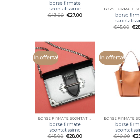
borse firmate
scontatissime
borse firm
€
43.00
€
27.00
scontatiss
€
45.00
€
2
In offerta!
In offerta!
BORSE FIRMATE SCONTATISSIME
borse firmate
borse firm
scontatissime
scontatiss
€
45.00
€
28.00
€
40.00
€
2