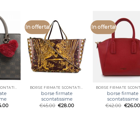
In offerta!
In offerta!
BORSE FIRMATE SCONTATISSIME
BORSE FIRMATE SCONTATISSIME
ate
borse firmate
borse firmate
ime
scontatissime
scontatissime
4.00
€
45.00
€
28.00
€
42.00
€
26.00