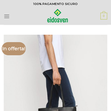
Salta
100% PAGAMENTO SICURO
ai
contenuti
0
In offerta!