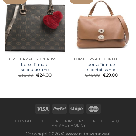
BORSE FIRMATE SCONTATISSIME
BORSE FIRMATE SCONTATISSIME
borse firmate
borse firmate
scontatissime
scontatissime
€
38.00
€
24.00
€
46.00
€
29.00
CONTATTI
POLITICA DI RIMBORSO E RESO
F.A.Q
PRIVACY POLICY
Copyright 2026 ©
www.eidosvenezia.it