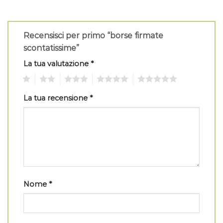
Recensisci per primo “borse firmate
scontatissime”
La tua valutazione
*
1
2
3
4
5
La tua recensione
*
Nome
*