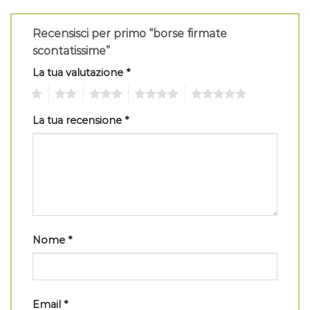
Recensisci per primo “borse firmate
scontatissime”
La tua valutazione
*
1
2
3
4
5
La tua recensione
*
Nome
*
Email
*