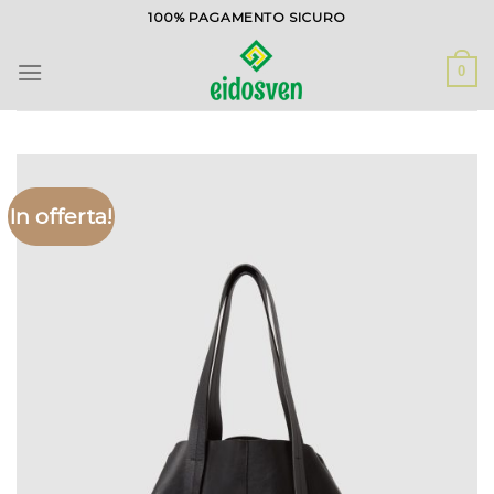
Salta
100% PAGAMENTO SICURO
ai
contenuti
0
In offerta!