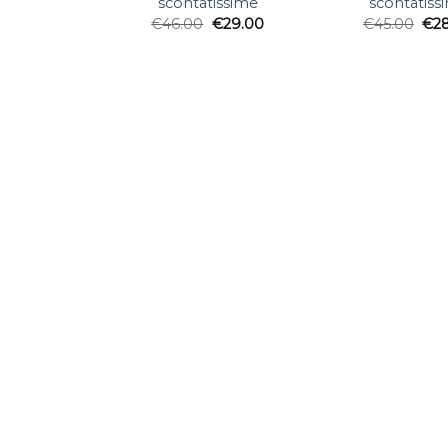
scontatissime
scontatiss
€
46.00
€
29.00
€
45.00
€
2