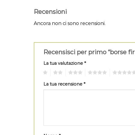
Recensioni
Ancora non ci sono recensioni.
Recensisci per primo “borse f
La tua valutazione
*
1
2
3
4
5
La tua recensione
*