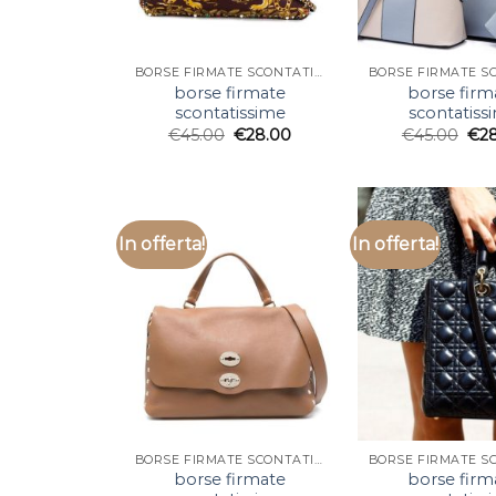
BORSE FIRMATE SCONTATISSIME
borse firmate
borse firm
scontatissime
scontatiss
€
45.00
€
28.00
€
45.00
€
2
In offerta!
In offerta!
BORSE FIRMATE SCONTATISSIME
borse firmate
borse firm