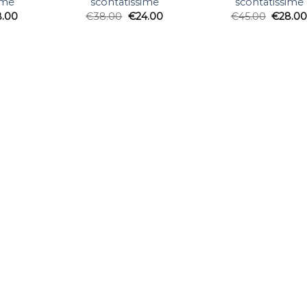
ime
scontatissime
scontatissime
8.00
€
38.00
€
24.00
€
45.00
€
28.0