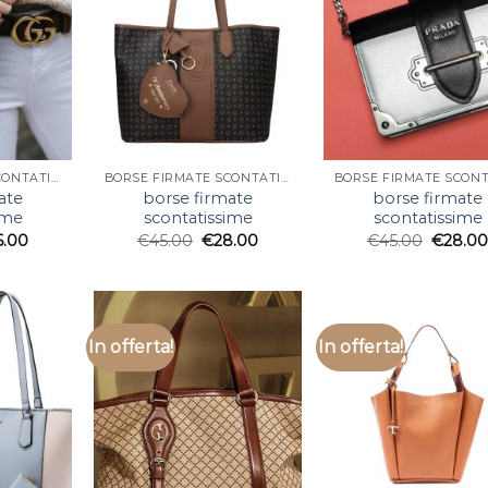
BORSE FIRMATE SCONTATISSIME
BORSE FIRMATE SCONTATISSIME
ate
borse firmate
borse firmate
ime
scontatissime
scontatissime
6.00
€
45.00
€
28.00
€
45.00
€
28.0
In offerta!
In offerta!