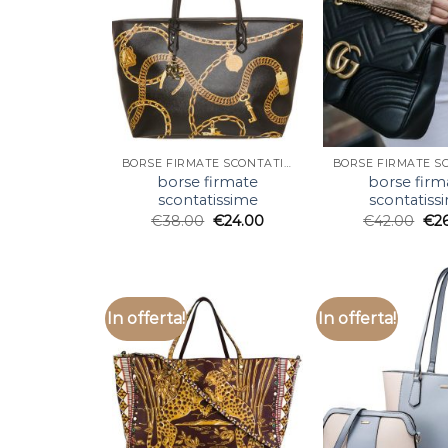
BORSE FIRMATE SCONTATISSIME
borse firmate
borse firm
scontatissime
scontatiss
€
38.00
€
24.00
€
42.00
€
2
In offerta!
In offerta!