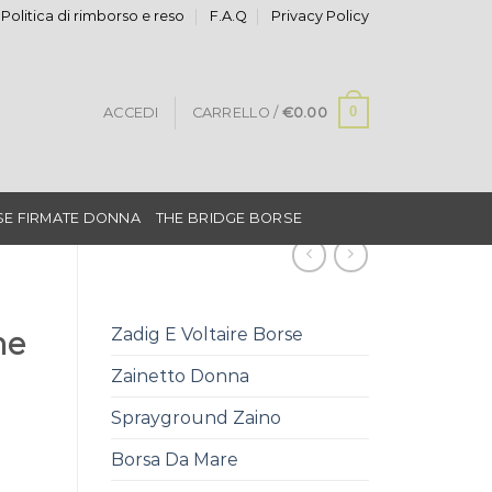
Politica di rimborso e reso
F.A.Q
Privacy Policy
0
ACCEDI
CARRELLO /
€
0.00
E FIRMATE DONNA
THE BRIDGE BORSE
Zadig E Voltaire Borse
me
Zainetto Donna
Sprayground Zaino
Borsa Da Mare