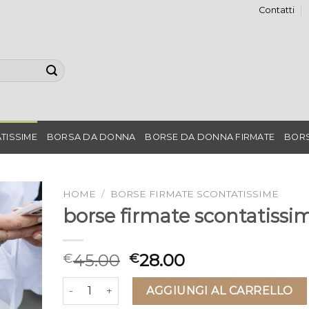
Contatti
TISSIME
BORSA DA DONNA
BORSE DA DONNA FIRMATE
BORS
HOME
/
BORSE FIRMATE SCONTATISSIME
borse firmate scontatissi
45.00
28.00
€
€
borse firmate scontatissime quantità
AGGIUNGI AL CARRELLO