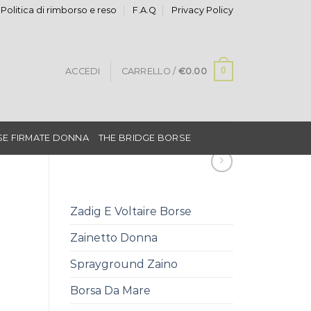
Politica di rimborso e reso
F.A.Q
Privacy Policy
0
ACCEDI
CARRELLO /
€
0.00
E FIRMATE DONNA
THE BRIDGE BORSE
Zadig E Voltaire Borse
Zainetto Donna
Sprayground Zaino
Borsa Da Mare