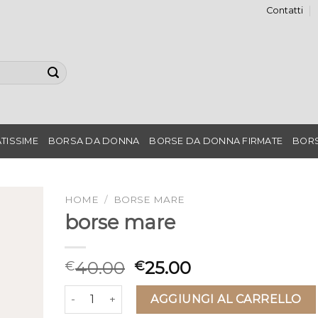
Contatti
TISSIME
BORSA DA DONNA
BORSE DA DONNA FIRMATE
BORS
HOME
/
BORSE MARE
borse mare
40.00
25.00
€
€
borse mare quantità
AGGIUNGI AL CARRELLO