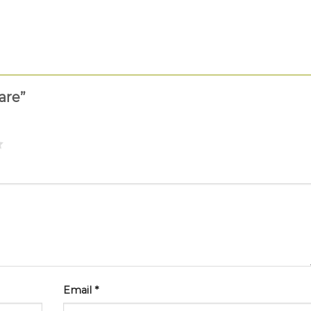
mare”
Email
*