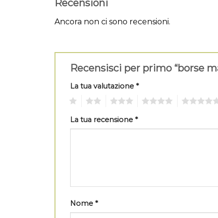
Recensioni
Ancora non ci sono recensioni.
Recensisci per primo “borse 
La tua valutazione
*
1
2
3
4
5
La tua recensione
*
Nome
*