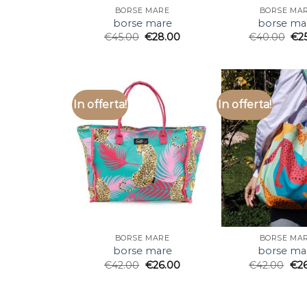
BORSE MARE
BORSE MA
borse mare
borse ma
€
45.00
€
28.00
€
40.00
€
2
In offerta!
In offerta!
BORSE MARE
BORSE MA
borse mare
borse ma
€
42.00
€
26.00
€
42.00
€
2