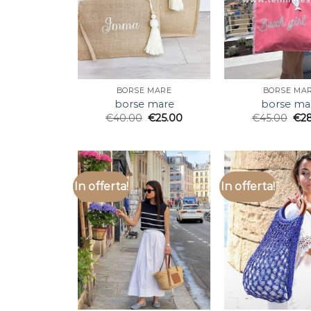
BORSE MARE
BORSE MA
borse mare
borse ma
€
40.00
€
25.00
€
45.00
€
2
In offerta!
In offerta!