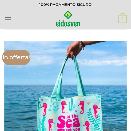
Salta
100% PAGAMENTO SICURO
ai
contenuti
0
In offerta!