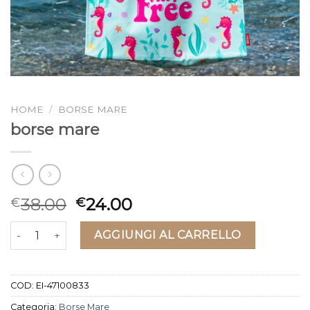
HOME
/
BORSE MARE
borse mare
38.00
24.00
€
€
borse mare quantità
AGGIUNGI AL CARRELLO
COD:
EI-47100833
Categoria:
Borse Mare