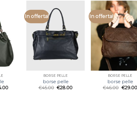
In offerta!
In offerta!
LE
BORSE PELLE
BORSE PELLE
le
borse pelle
borse pelle
4.00
€
45.00
€
28.00
€
46.00
€
29.0