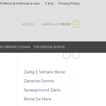
Politica di rimborso e reso
F.A.Q
Privacy Policy
0
ACCEDI
CARRELLO /
€
0.00
E FIRMATE DONNA
THE BRIDGE BORSE
Zadig E Voltaire Borse
Zainetto Donna
Sprayground Zaino
Borsa Da Mare