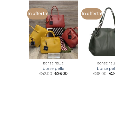
In offerta!
In offerta!
BORSE PELLE
BORSE PEL
borse pelle
borse pel
€
42.00
€
26.00
€
38.00
€
2