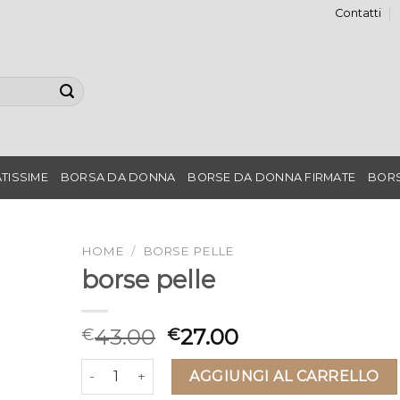
Contatti
TISSIME
BORSA DA DONNA
BORSE DA DONNA FIRMATE
BORS
HOME
/
BORSE PELLE
borse pelle
43.00
27.00
€
€
borse pelle quantità
AGGIUNGI AL CARRELLO