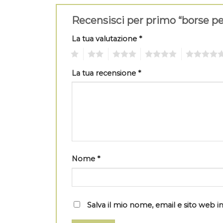
Recensisci per primo “borse pe
La tua valutazione
*
1
2
3
4
5
La tua recensione
*
Nome
*
Salva il mio nome, email e sito web