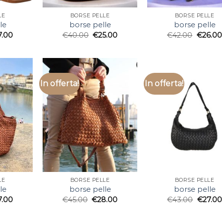
LE
BORSE PELLE
BORSE PELLE
le
borse pelle
borse pelle
7.00
€
40.00
€
25.00
€
42.00
€
26.00
In offerta!
In offerta!
LE
BORSE PELLE
BORSE PELLE
le
borse pelle
borse pelle
7.00
€
45.00
€
28.00
€
43.00
€
27.00