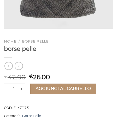
HOME
/
BORSE PELLE
borse pelle
42.00
26.00
€
€
borse pelle quantità
AGGIUNGI AL CARRELLO
COD:
EI-47111761
Categoria:
Borse Pelle