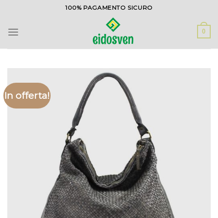
Salta
100% PAGAMENTO SICURO
ai
contenuti
0
In offerta!