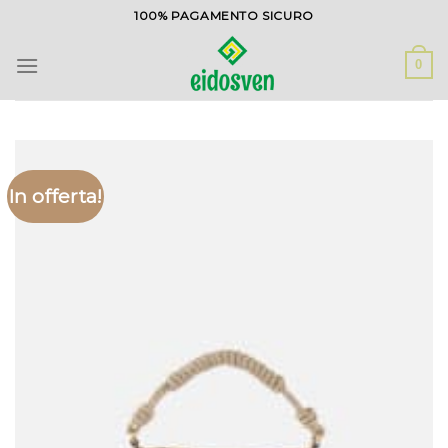
Salta
100% PAGAMENTO SICURO
ai
contenuti
0
In offerta!