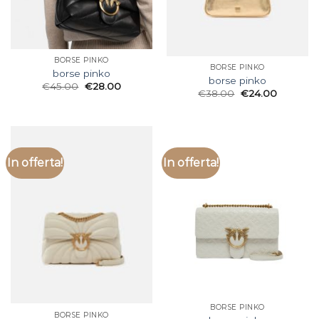
BORSE PINKO
BORSE PINKO
borse pinko
borse pinko
€
45.00
€
28.00
€
38.00
€
24.00
In offerta!
In offerta!
BORSE PINKO
BORSE PINKO