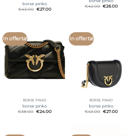
borse pinko
borse pinko
€
42.00
€
26.00
€
43.00
€
27.00
In offerta!
In offerta!
BORSE PINKO
BORSE PINKO
borse pinko
borse pinko
€
38.00
€
24.00
€
43.00
€
27.00