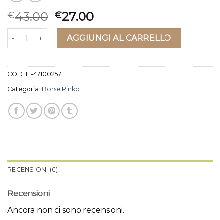
43.00
27.00
€
€
borse pinko quantità
AGGIUNGI AL CARRELLO
COD:
EI-47100257
Categoria:
Borse Pinko
RECENSIONI (0)
Recensioni
Ancora non ci sono recensioni.