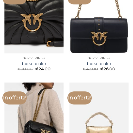
BORSE PINKO
BORSE PINKO
borse pinko
borse pinko
€
38.00
€
24.00
€
42.00
€
26.00
In offerta!
In offerta!