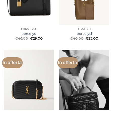
BORSE YSL
BORSE YSL
borse ysl
borse ysl
€
46.00
€
29.00
€
40.00
€
25.00
In offerta!
In offerta!