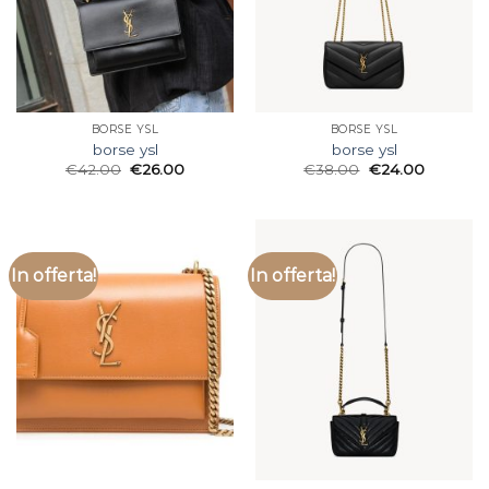
BORSE YSL
BORSE YSL
borse ysl
borse ysl
€
42.00
€
26.00
€
38.00
€
24.00
In offerta!
In offerta!