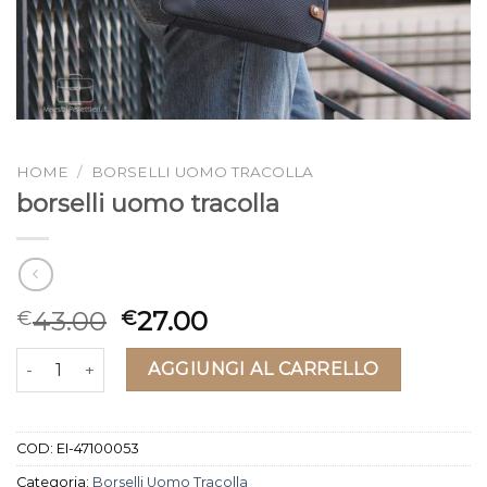
HOME
/
BORSELLI UOMO TRACOLLA
borselli uomo tracolla
43.00
27.00
€
€
borselli uomo tracolla quantità
AGGIUNGI AL CARRELLO
COD:
EI-47100053
Categoria:
Borselli Uomo Tracolla