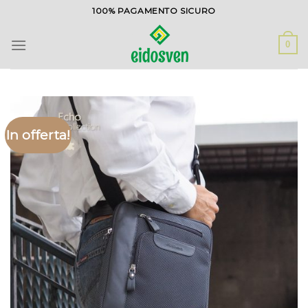
Salta
100% PAGAMENTO SICURO
ai
contenuti
0
In offerta!