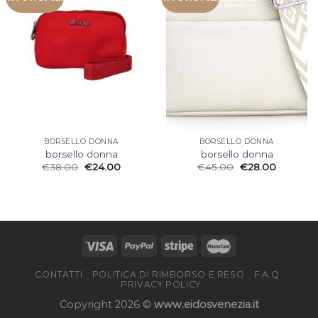
BORSELLO DONNA
BORSELLO DONNA
borsello donna
borsello donna
€
38.00
€
24.00
€
45.00
€
28.00
CONTATTI
POLITICA DI RIMBORSO E RESO
F.A.Q
PRIVACY POLICY
Copyright 2026 ©
www.eidosvenezia.it