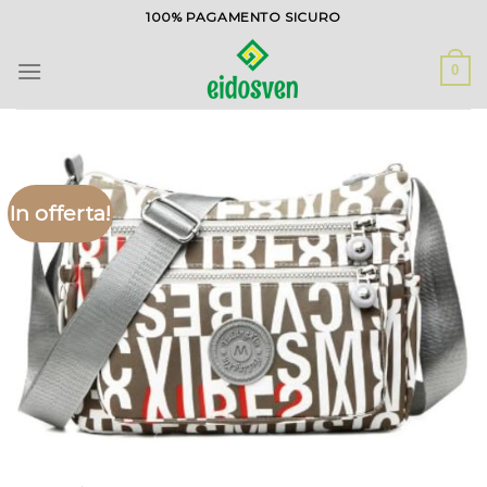
Salta
100% PAGAMENTO SICURO
ai
contenuti
0
In offerta!