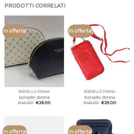
PRODOTTI CORRELATI
In offerta!
In offerta!
BORSELLO DONNA
BORSELLO DONNA
borsello donna
borsello donna
€
42.00
€
26.00
€
46.00
€
29.00
In offerta!
In offerta!