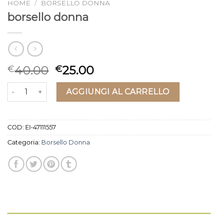
HOME
/
BORSELLO DONNA
borsello donna
40.00
25.00
€
€
borsello donna quantità
AGGIUNGI AL CARRELLO
COD:
EI-47111557
Categoria:
Borsello Donna